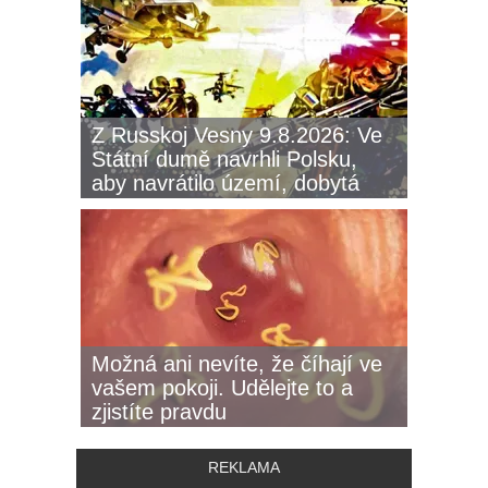
Z Russkoj Vesny 9.8.2026: Ve
Státní dumě navrhli Polsku,
aby navrátilo území, dobytá
Rudou armádou
Možná ani nevíte, že číhají ve
vašem pokoji. Udělejte to a
zjistíte pravdu