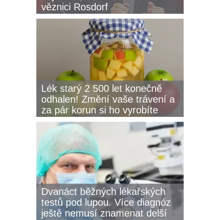
věznici Rosdorf
Lék starý 2 500 let konečně
odhalen! Změní vaše trávení a
za pár korun si ho vyrobíte
sami.
Dvanáct běžných lékařských
testů pod lupou. Více diagnóz
ještě nemusí znamenat delší