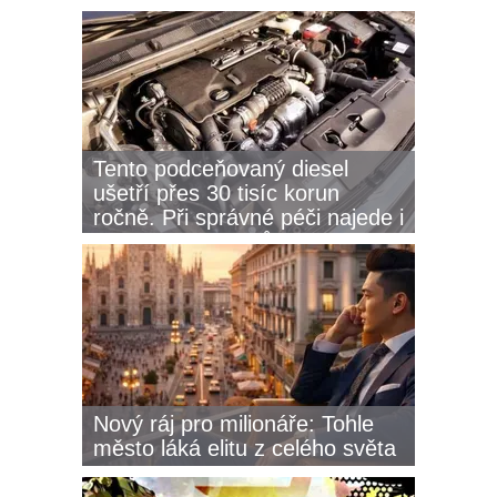
ani zdravější život
Tento podceňovaný diesel
ušetří přes 30 tisíc korun
ročně. Při správné péči najede i
400 tisíc kilometrů
Nový ráj pro milionáře: Tohle
město láká elitu z celého světa