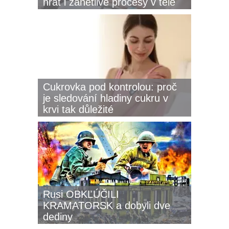
hrát i zánětlivé procesy v těle
Cukrovka pod kontrolou: proč
je sledování hladiny cukru v
krvi tak důležité
Rusi OBKĽÚČILI
KRAMATORSK a dobyli dve
dediny