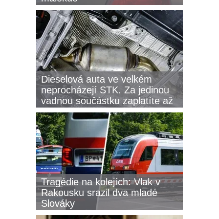
Dieselová auta ve velkém
neprocházejí STK. Za jedinou
vadnou součástku zaplatíte až
73 tisíc Kč
Tragédie na kolejích: Vlak v
Rakousku srazil dva mladé
Slováky